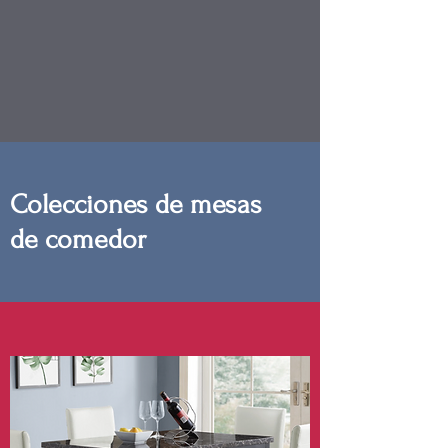
Colecciones de mesas
de comedor