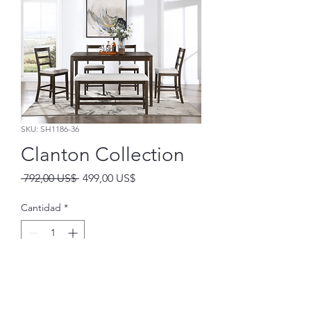
SKU: SH1186-36
Clanton Collection
Precio
Precio
 792,00 US$ 
499,00 US$
de
oferta
Cantidad
*
Agregar al carrito