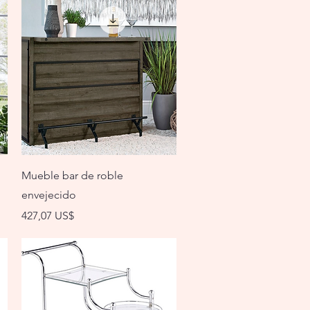
Vista rápida
Mueble bar de roble
envejecido
Precio
427,07 US$