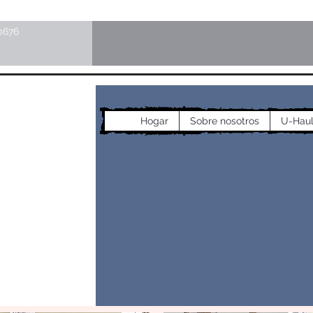
0676
cos
Hogar
Sobre nosotros
U-Hau