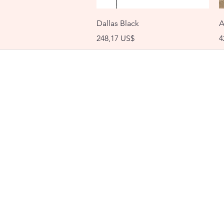
Vista rápida
Dallas Black
A
Precio
P
248,17 US$
4
©