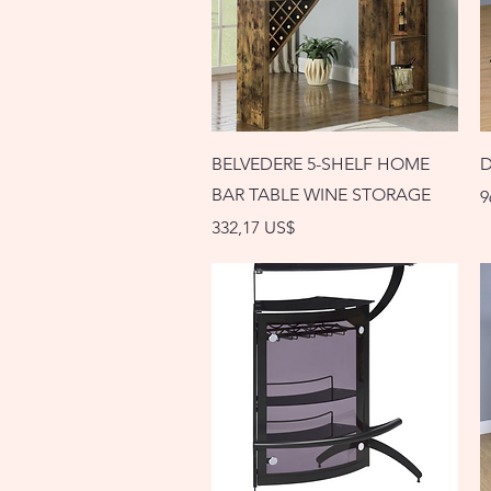
Vista rápida
BELVEDERE 5-SHELF HOME
D
BAR TABLE WINE STORAGE
P
9
Precio
332,17 US$