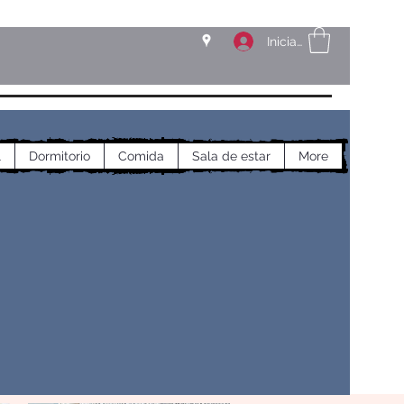
Iniciar sesión
l
Dormitorio
Comida
Sala de estar
More