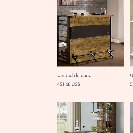
Vista rápida
Unidad de barra
U
Precio
P
451,68 US$
5