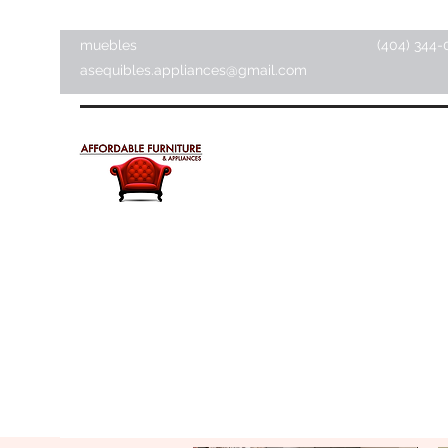
muebles
(404) 344-
asequibles.appliances@gmail.com
Muebles y electrodomésti
asequibles
Tienda de artículos para el hogar ·
Tienda de muebles