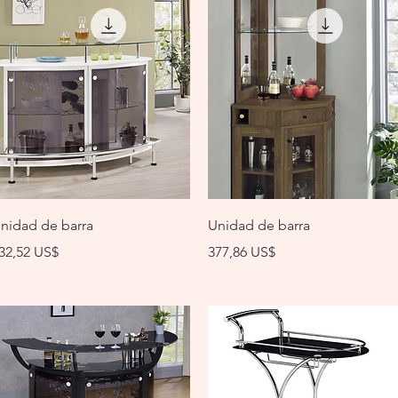
Vista rápida
Vista rápida
nidad de barra
Unidad de barra
recio
Precio
32,52 US$
377,86 US$