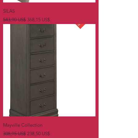
SILAS
Precio
Precio de oferta
543,90 US$
368,15 US$
Mayville Collection
Precio
Precio de oferta
308,95 US$
238,50 US$