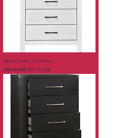
White Corbin Collection
Precio
Precio de oferta
308,95 US$
257,15 US$