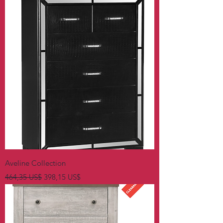
Aveline Collection
Precio
Precio de oferta
464,35 US$
398,15 US$