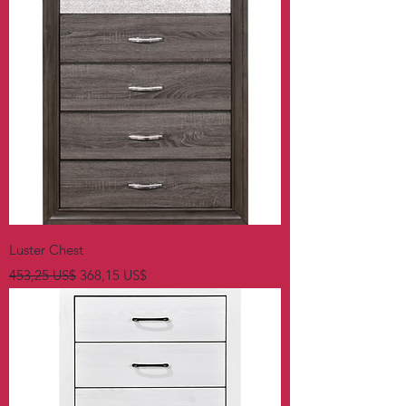
Luster Chest
Precio
Precio de oferta
453,25 US$
368,15 US$