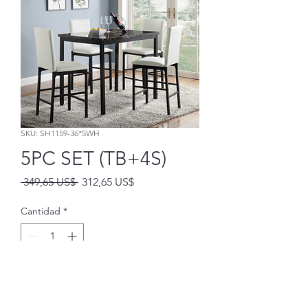
SKU: SH1159-36*5WH
5PC SET (TB+4S)
Precio
Precio
 349,65 US$ 
312,65 US$
de
oferta
Cantidad
*
Agregar al carrito