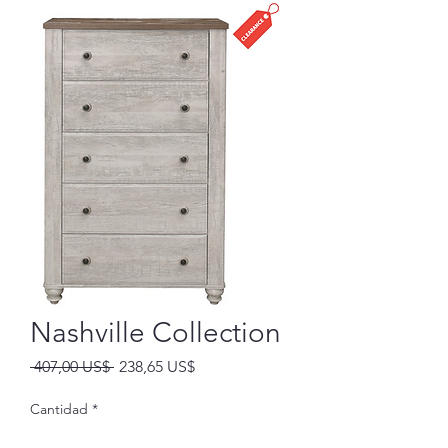
Nashville Collection
Precio
Precio
 407,00 US$ 
238,65 US$
de
oferta
Cantidad
*