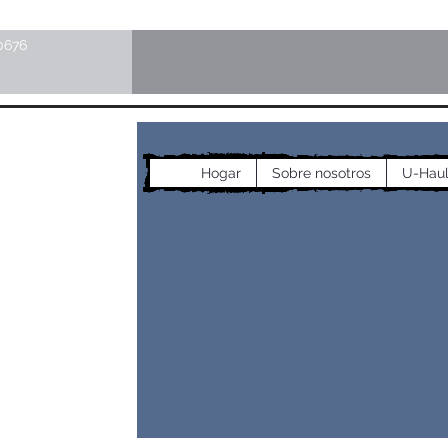
0676
cos
Hogar
Sobre nosotros
U-Hau