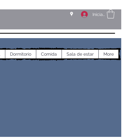
Iniciar sesión
l
Dormitorio
Comida
Sala de estar
More