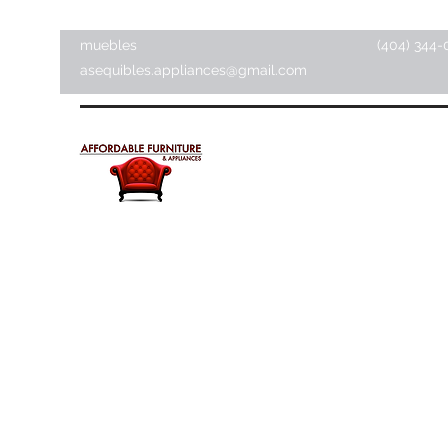
muebles
(404) 344-
asequibles.appliances@gmail.com
Muebles y electrodomésti
asequibles
Tienda de artículos para el hogar ·
Tienda de muebles