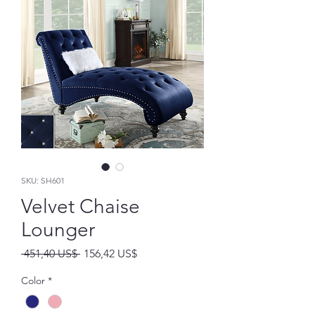
SKU: SH601
Velvet Chaise
Lounger
Precio
Precio
 451,40 US$ 
156,42 US$
de
oferta
Color
*