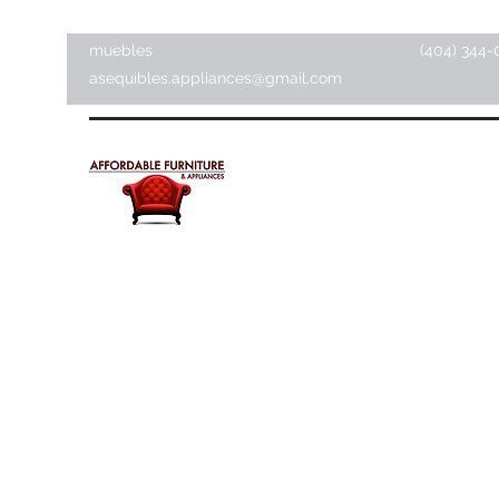
muebles
(404) 344-
asequibles.appliances@gmail.com
Muebles y electrodomésti
asequibles
Tienda de artículos para el hogar ·
Tienda de muebles