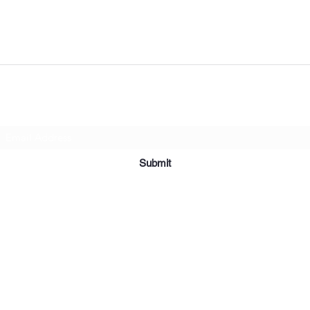
Subscribe Form
Submit
2019 Affordable Furniture & Appliance. Creado con orgullo con Wix