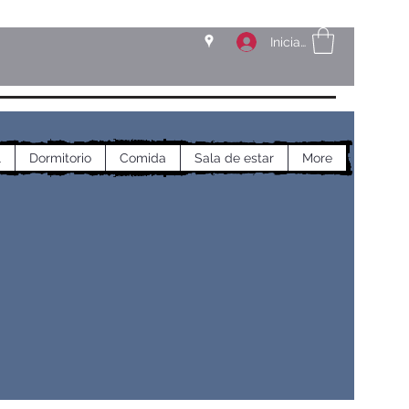
Iniciar sesión
l
Dormitorio
Comida
Sala de estar
More