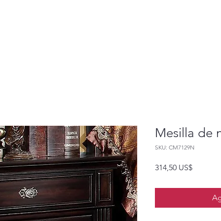
Mesilla de 
SKU: CM7129N
Precio
314,50 US$
Ag