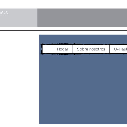
0676
cos
Hogar
Sobre nosotros
U-Hau