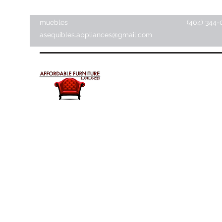
muebles
(404) 344-
asequibles.appliances@gmail.com
Muebles y electrodomésti
asequibles
Tienda de artículos para el hogar ·
Tienda de muebles