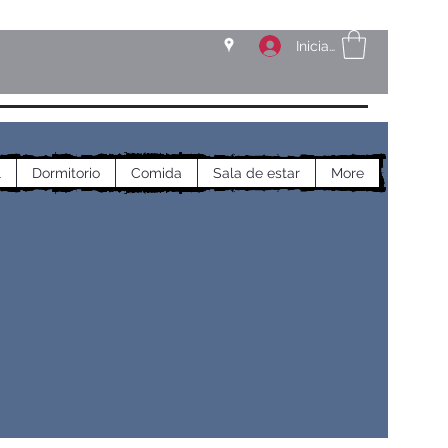
Iniciar sesión
l
Dormitorio
Comida
Sala de estar
More