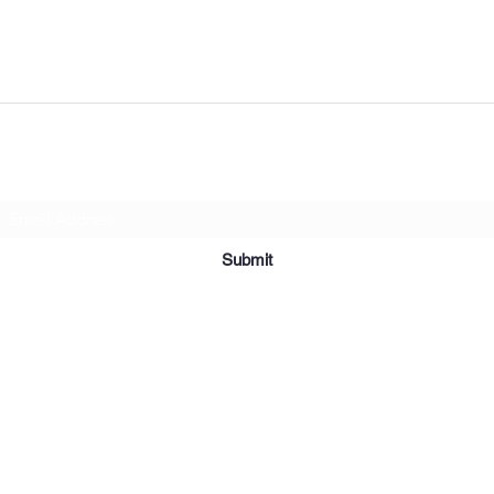
Subscribe Form
Submit
2019 Affordable Furniture & Appliance. Creado con orgullo con Wix