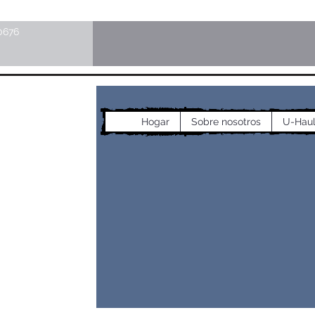
0676
cos
Hogar
Sobre nosotros
U-Hau