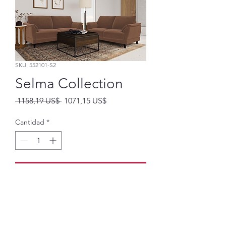
SKU: 552101-S2
Selma Collection
Precio
Precio
 1158,19 US$ 
1071,15 US$
de
oferta
Cantidad
*
Agregar al carrito