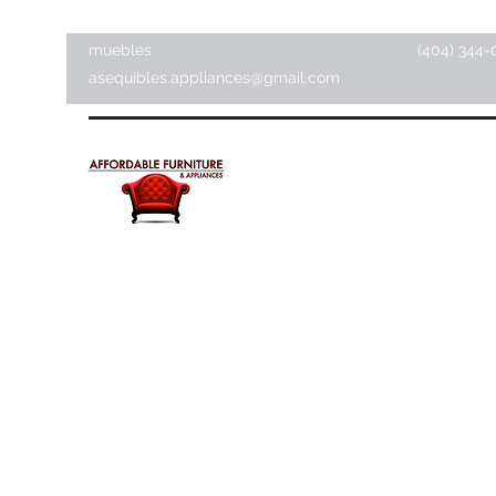
muebles
(404) 344-
asequibles.appliances@gmail.com
Muebles y electrodomésti
asequibles
Tienda de artículos para el hogar ·
Tienda de muebles