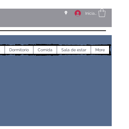
Iniciar sesión
l
Dormitorio
Comida
Sala de estar
More