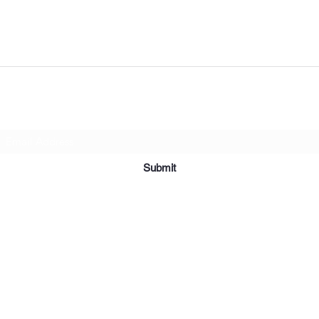
Subscribe Form
Submit
2019 Affordable Furniture & Appliance. Creado con orgullo con Wix