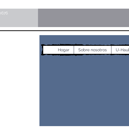
0676
cos
Hogar
Sobre nosotros
U-Hau