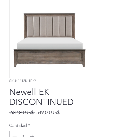
SKU: 1412K-1EK*
Newell-EK
DISCONTINUED
Precio
Precio
 622,80 US$ 
549,00 US$
de
oferta
Cantidad
*