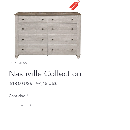
SKU: 1903-5
Nashville Collection
Precio
Precio
 518,00 US$ 
294,15 US$
de
oferta
Cantidad
*
Agregar al carrito