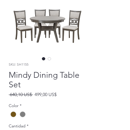
SKU: SH1155
Mindy Dining Table
Set
Precio
Precio
 640,10 US$ 
499,00 US$
de
oferta
Color
*
Cantidad
*