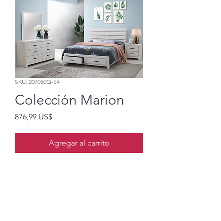
SKU: 207050Q-S4
Colección Marion
Precio
876,99 US$
Agregar al carrito
Cama queen, mesita de noche,
tocador y espejo