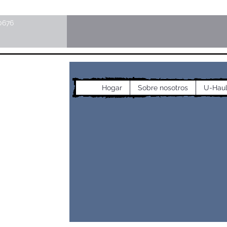
0676
cos
Hogar
Sobre nosotros
U-Hau