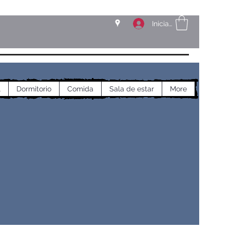
Iniciar sesión
l
Dormitorio
Comida
Sala de estar
More