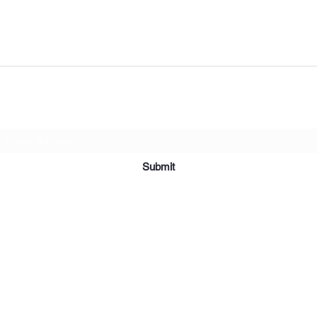
Subscribe Form
Submit
2019 Affordable Furniture & Appliance. Creado con orgullo con Wix