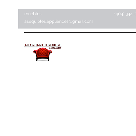
muebles
(404) 344-
asequibles.appliances@gmail.com
Muebles y electrodomésti
asequibles
Tienda de artículos para el hogar ·
Tienda de muebles