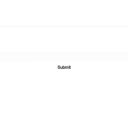
Subscribe Form
Submit
2019 Affordable Furniture & Appliance. Creado con orgullo con Wix