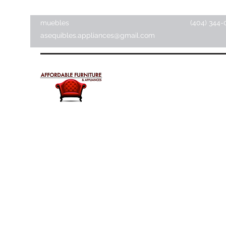
muebles
(404) 344-
asequibles.appliances@gmail.com
Muebles y electrodomésti
asequibles
Tienda de artículos para el hogar ·
Tienda de muebles