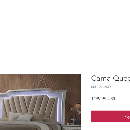
Cama Queen
SKU: 27230Q
Precio
1499,99 US$
Ag