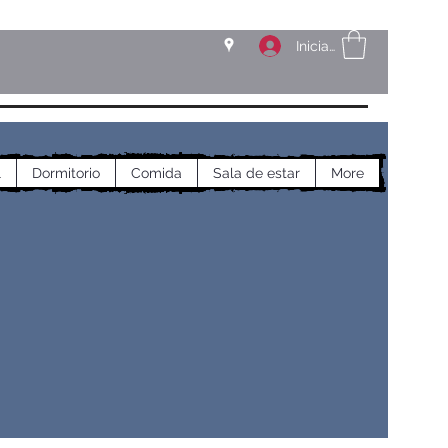
Iniciar sesión
l
Dormitorio
Comida
Sala de estar
More