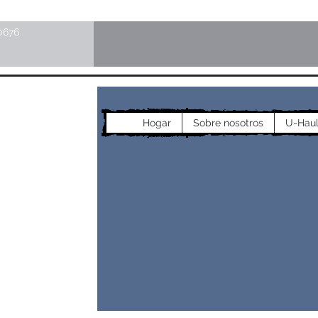
0676
cos
Hogar
Sobre nosotros
U-Hau