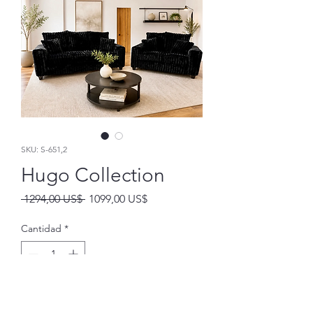
SKU: S-651,2
Hugo Collection
Precio
Precio
 1294,00 US$ 
1099,00 US$
de
oferta
Cantidad
*
Agregar al carrito