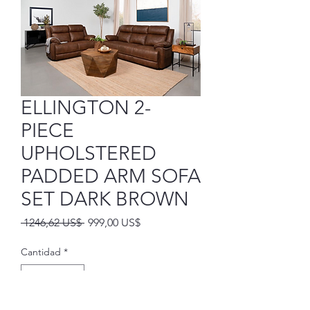
ELLINGTON 2-
PIECE
UPHOLSTERED
PADDED ARM SOFA
SET DARK BROWN
Precio
Precio
 1246,62 US$ 
999,00 US$
de
oferta
Cantidad
*