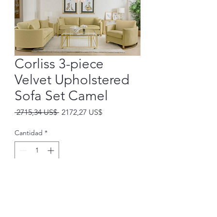
Corliss 3-piece
Velvet Upholstered
Sofa Set Camel
Precio
Precio
 2715,34 US$ 
2172,27 US$
de
oferta
Cantidad
*
Agregar al carrito