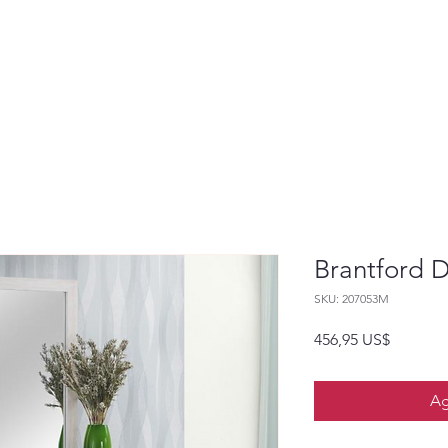
Brantford D
SKU: 207053M
Precio
456,95 US$
Ag