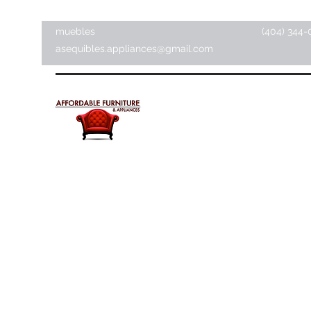
muebles
(404) 344-
asequibles.appliances@gmail.com
Muebles y electrodomésti
asequibles
Tienda de artículos para el hogar ·
Tienda de muebles