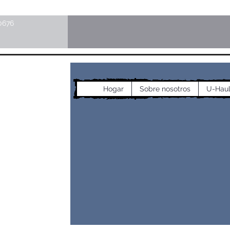
0676
cos
Hogar
Sobre nosotros
U-Hau