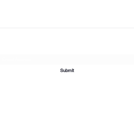
Subscribe Form
Submit
2019 Affordable Furniture & Appliance. Creado con orgullo con Wix