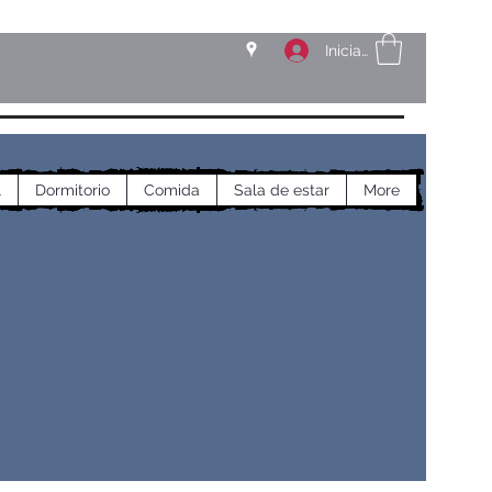
Iniciar sesión
l
Dormitorio
Comida
Sala de estar
More