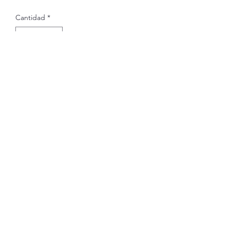
Cantidad
*
Agregar al carrito
Only comes in Sets of 2.
Subscribe Form
Submit