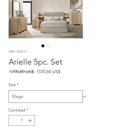
SKU: 223111
Arielle 5pc. Set
Precio
Precio
 1790,89 US$ 
1570,65 US$
de
oferta
Size
*
Cantidad
*