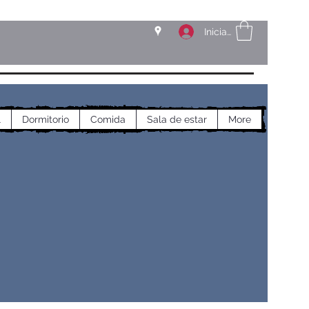
Iniciar sesión
l
Dormitorio
Comida
Sala de estar
More