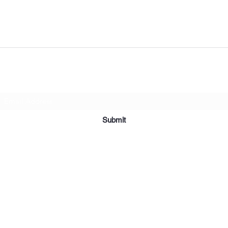
Subscribe Form
Submit
2019 Affordable Furniture & Appliance. Creado con orgullo con Wix