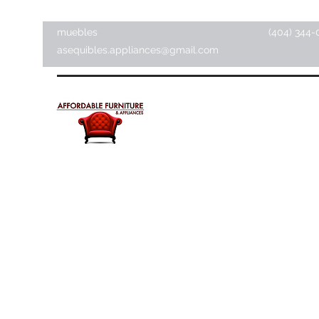
muebles
(404) 344-
asequibles.appliances@gmail.com
Muebles y electrodomésti
asequibles
Tienda de artículos para el hogar ·
Tienda de muebles