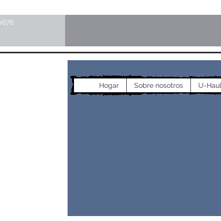
0676
cos
Hogar
Sobre nosotros
U-Hau