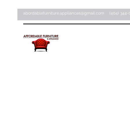
abordablefurniture.appliances@gmail.com
(404) 344-
Meubles et appareils
électroménagers abordab
Magasin d'articles pour la maison ·
Magasin de meubles