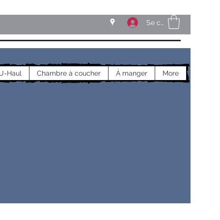
Se connecter
U-Haul
Chambre à coucher
À manger
More