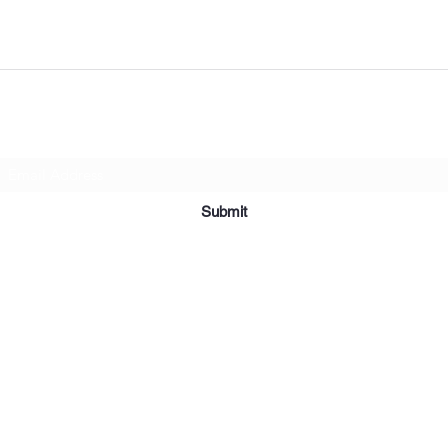
Subscribe Form
Submit
©2019 par Meubles et Appareils Affordables. Fièrement créé avec
Wix.com.