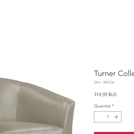
Turner Col
SKU : 902726
Prix
314,59 $US
Quantité
*