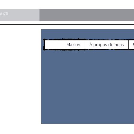
0676
Maison
À propos de nous
les