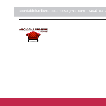
abordablefurniture.appliances@gmail.com
(404) 344-
Meubles et appareils
électroménagers abordab
Magasin d'articles pour la maison ·
Magasin de meubles