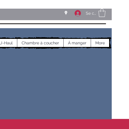
Se connecter
U-Haul
Chambre à coucher
À manger
More