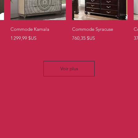
Aperçu rapide
Aperçu rapide
Commode Kamala
Commode Syracuse
C
Prix
Prix
Pr
1 299,99 $US
760,35 $US
3
Voir plus