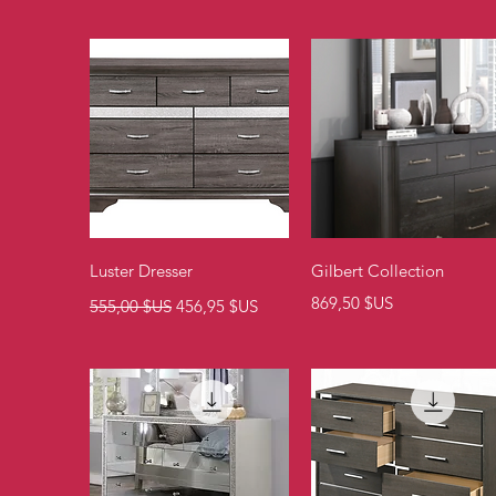
Aperçu rapide
Aperçu rapide
Luster Dresser
Gilbert Collection
Prix original
Prix promotionnel
Prix
869,50 $US
555,00 $US
456,95 $US