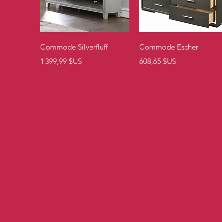
Aperçu rapide
Aperçu rapide
Commode Silverfluff
Commode Escher
Prix
Prix
1 399,99 $US
608,65 $US