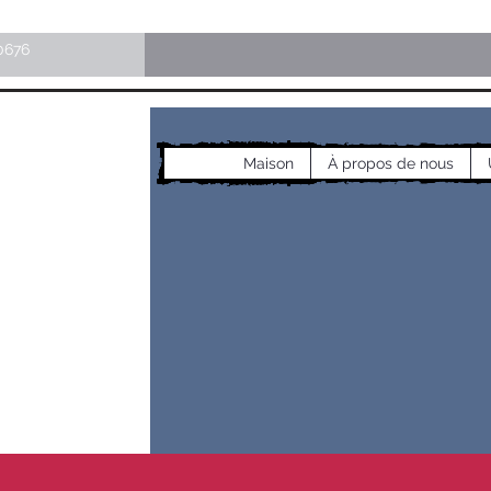
0676
Maison
À propos de nous
les