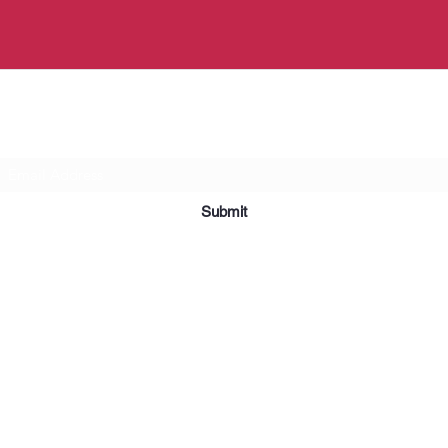
Subscribe Form
Submit
©2019 par Meubles et Appareils Affordables. Fièrement créé avec
Wix.com.