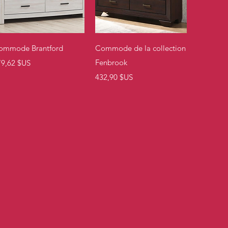
Aperçu rapide
Aperçu rapide
ommode Brantford
Commode de la collection
ix
Fenbrook
79,62 $US
Prix
432,90 $US