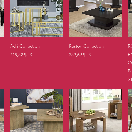
Aperçu rapide
Aperçu rapide
Adri Collection
Reston Collection
R
Prix
Prix
E
718,82 $US
289,69 $US
C
B
Pr
2