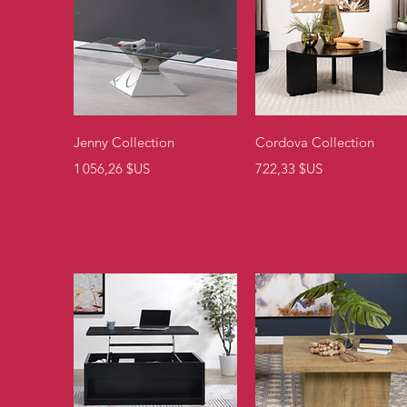
Aperçu rapide
Aperçu rapide
Jenny Collection
Cordova Collection
Prix
Prix
1 056,26 $US
722,33 $US