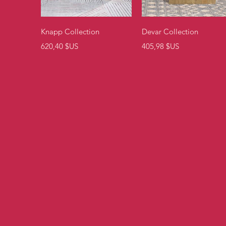
Aperçu rapide
Aperçu rapide
Knapp Collection
Devar Collection
Prix
Prix
620,40 $US
405,98 $US