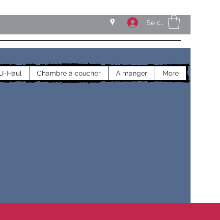
Se connecter
U-Haul
Chambre à coucher
À manger
More