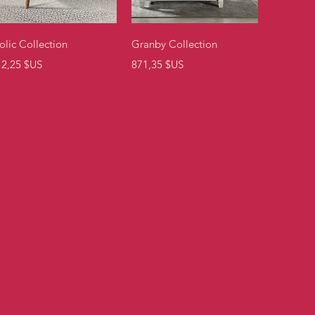
Aperçu rapide
Aperçu rapide
olic Collection
Granby Collection
ix
Prix
12,25 $US
871,35 $US