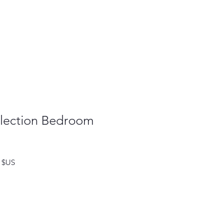
llection Bedroom
Prix
0 $US
l
promotionnel