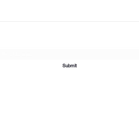
Subscribe Form
Submit
©2019 par Meubles et Appareils Affordables. Fièrement créé avec
Wix.com.