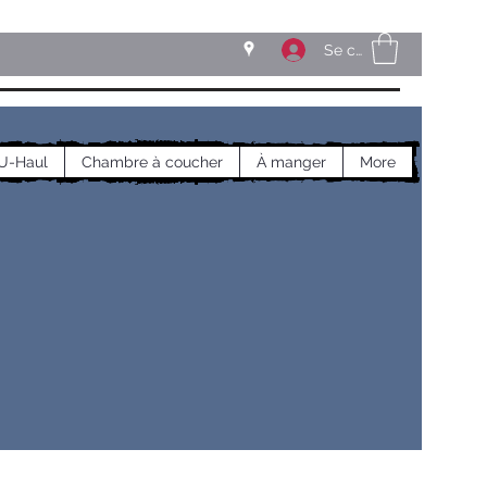
Se connecter
U-Haul
Chambre à coucher
À manger
More