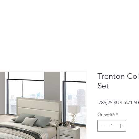
Trenton Co
Set
Prix
 786,25 $US 
671,5
origina
Quantité
*