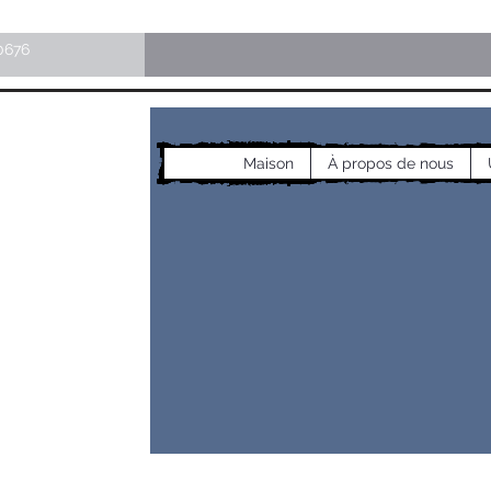
0676
Maison
À propos de nous
les