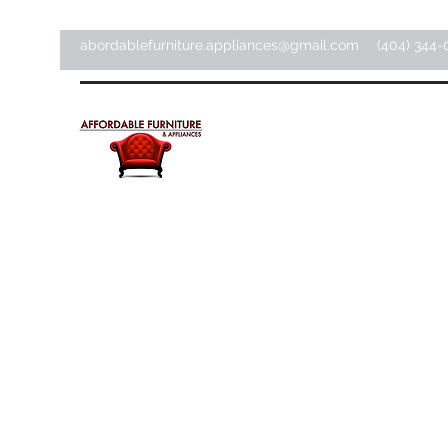
abordablefurniture.appliances@gmail.com
(404) 344-
Meubles et appareils
électroménagers abordab
Magasin d'articles pour la maison ·
Magasin de meubles