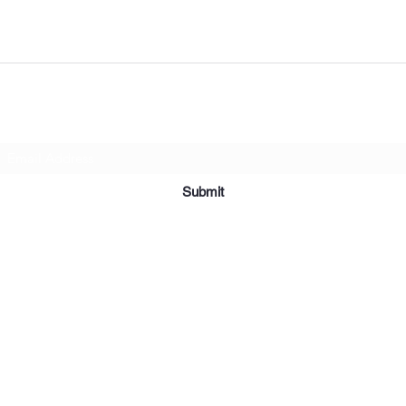
Subscribe Form
Submit
©2019 par Meubles et Appareils Affordables. Fièrement créé avec
Wix.com.