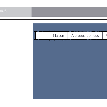
0676
Maison
À propos de nous
les