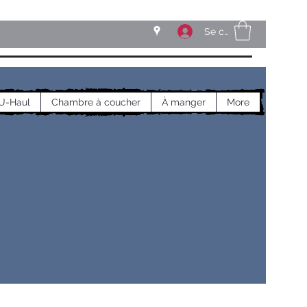
Se connecter
U-Haul
Chambre à coucher
À manger
More