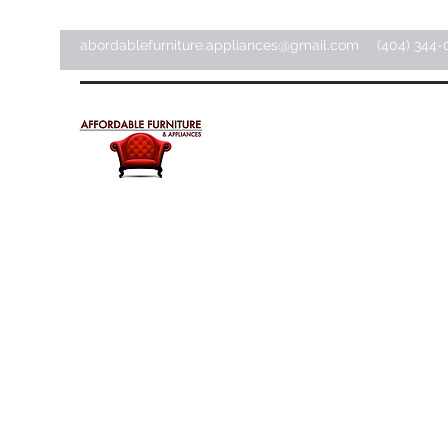
abordablefurniture.appliances@gmail.com
(404) 344-
Meubles et appareils
électroménagers abordab
Magasin d'articles pour la maison ·
Magasin de meubles