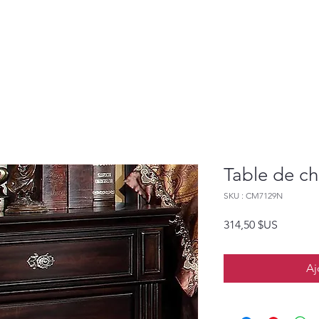
Table de ch
SKU : CM7129N
Prix
314,50 $US
Aj