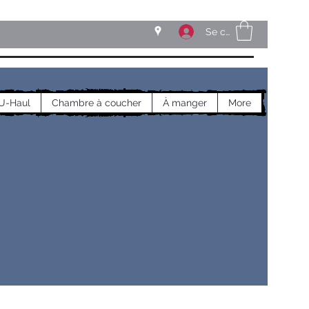
Se connecter
U-Haul
Chambre à coucher
À manger
More