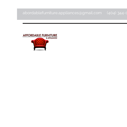
abordablefurniture.appliances@gmail.com
(404) 344-
Meubles et appareils
électroménagers abordab
Magasin d'articles pour la maison ·
Magasin de meubles