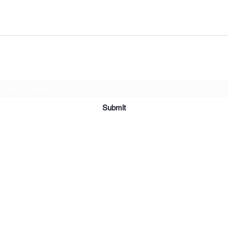
Subscribe Form
Submit
©2019 par Meubles et Appareils Affordables. Fièrement créé avec
Wix.com.