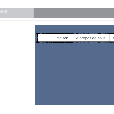
0676
Maison
À propos de nous
les