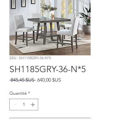
SKU : SH1158GRY-36-N*5
SH1185GRY-36-N*5
Prix
Prix
 845,45 $US 
640,00 $US
original
promotionnel
Quantité
*
Ajouter au panier