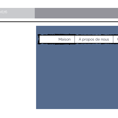
0676
Maison
À propos de nous
les