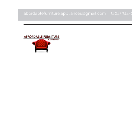
abordablefurniture.appliances@gmail.com
(404) 344-
Meubles et appareils
électroménagers abordab
Magasin d'articles pour la maison ·
Magasin de meubles