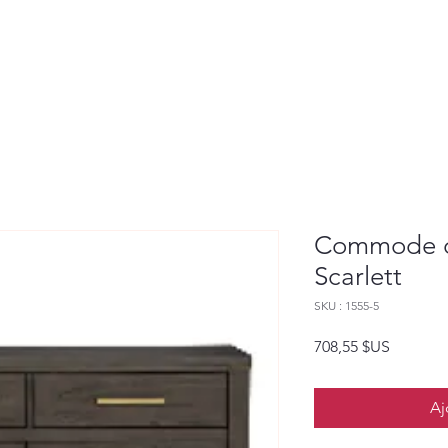
Commode de
Scarlett
SKU : 1555-5
Prix
708,55 $US
Aj