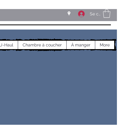
Se connecter
U-Haul
Chambre à coucher
À manger
More