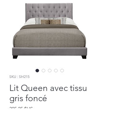
SKU : SH215
Lit Queen avec tissu
gris foncé
Prix
305,25 $US
Ajouter au panier