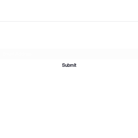
Subscribe Form
Submit
©2019 par Meubles et Appareils Affordables. Fièrement créé avec
Wix.com.