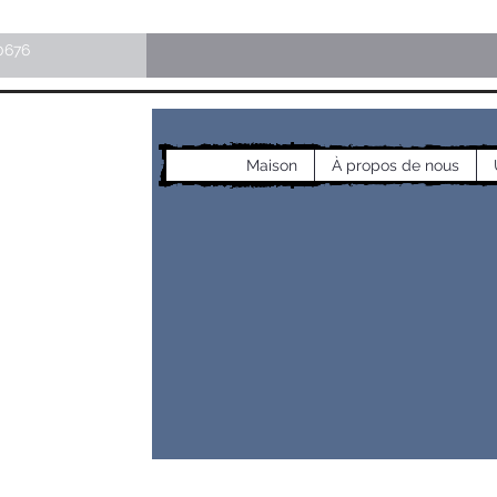
0676
Maison
À propos de nous
les