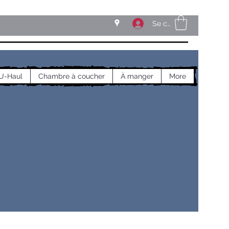
Se connecter
U-Haul
Chambre à coucher
À manger
More