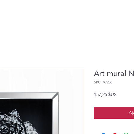
Art mural 
SKU : 97230
Prix
157,25 $US
Aj