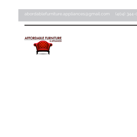
abordablefurniture.appliances@gmail.com
(404) 344-
Meubles et appareils
électroménagers abordab
Magasin d'articles pour la maison ·
Magasin de meubles