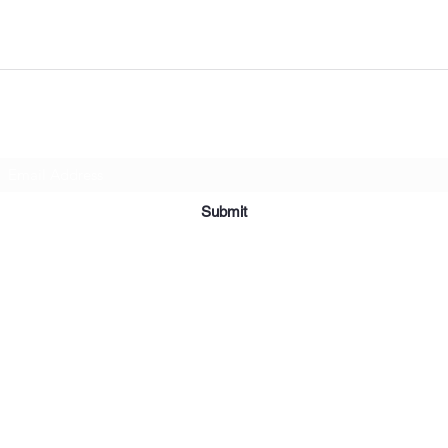
Subscribe Form
Submit
©2019 par Meubles et Appareils Affordables. Fièrement créé avec
Wix.com.