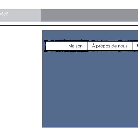
0676
Maison
À propos de nous
les