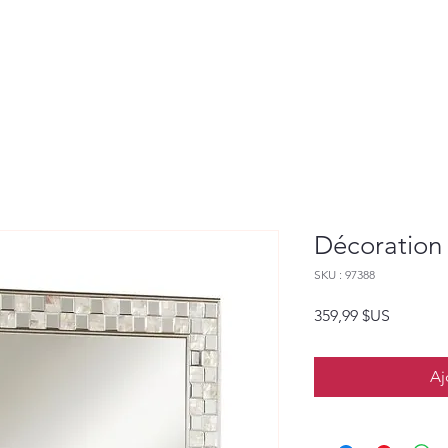
Décoration
SKU : 97388
Prix
359,99 $US
Aj