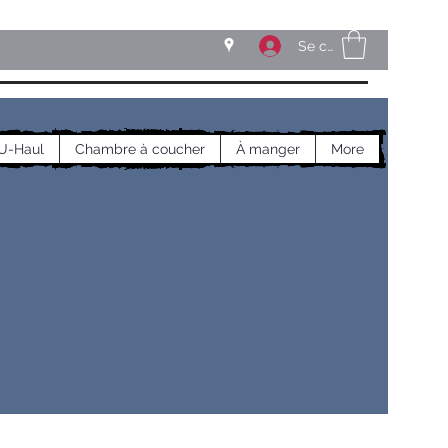
Se connecter
U-Haul
Chambre à coucher
À manger
More