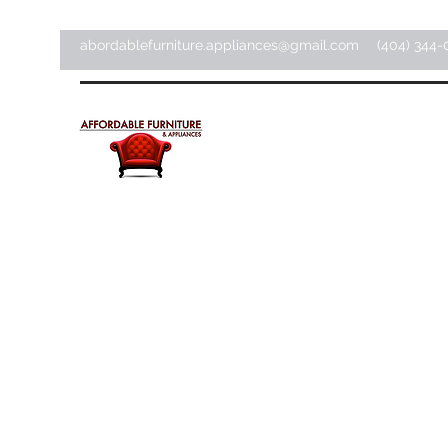
abordablefurniture.appliances@gmail.com
(404) 344-
Meubles et appareils
électroménagers abordab
Magasin d'articles pour la maison ·
Magasin de meubles