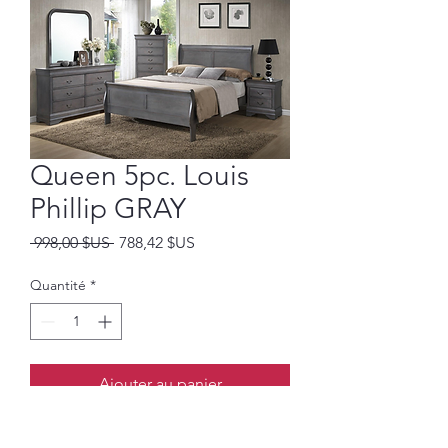
Queen 5pc. Louis
Phillip GRAY
Prix
Prix
 998,00 $US 
788,42 $US
original
promotionnel
Quantité
*
Ajouter au panier
EXCLUDING MATTRESS &