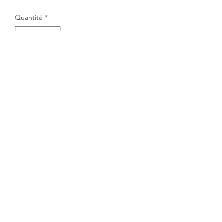
Quantité
*
Ajouter au panier
Option noire
Subscribe Form
Submit