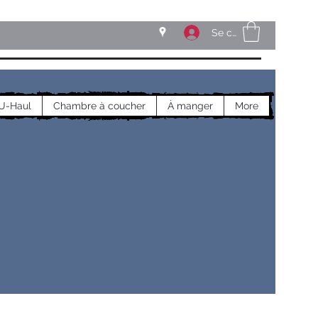
Se connecter
U-Haul
Chambre à coucher
À manger
More