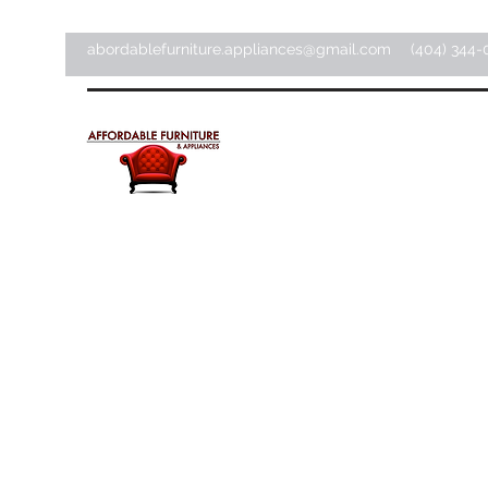
abordablefurniture.appliances@gmail.com
(404) 344-
Meubles et appareils
électroménagers abordab
Magasin d'articles pour la maison ·
Magasin de meubles