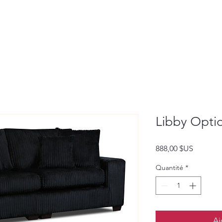
Libby Optio
Prix
888,00 $US
Quantité
*
Aj