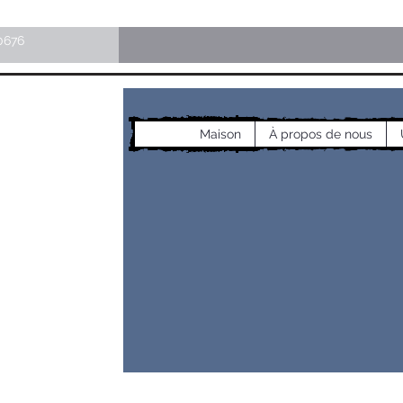
0676
Maison
À propos de nous
les