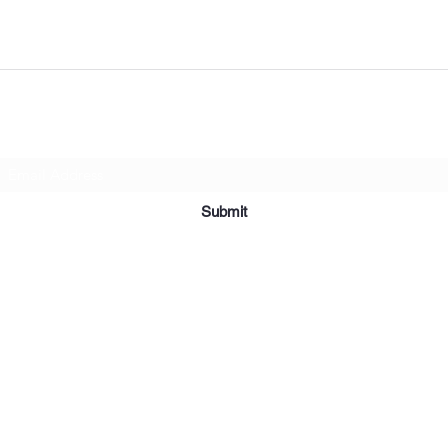
Subscribe Form
Submit
©2019 par Meubles et Appareils Affordables. Fièrement créé avec
Wix.com.