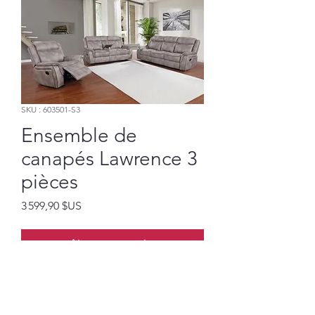
SKU : 603501-S3
Ensemble de
canapés Lawrence 3
pièces
Prix
3 599,90 $US
Ajouter au panier
Canapé, causeuse et chaise