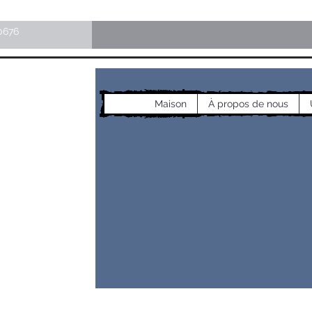
0676
Maison
À propos de nous
les