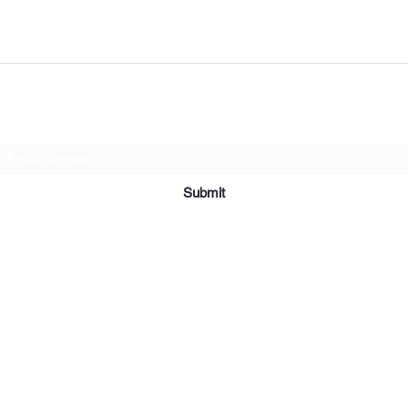
Subscribe Form
Submit
©2019 par Meubles et Appareils Affordables. Fièrement créé avec
Wix.com.