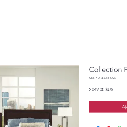
Collection
SKU : 204390Q-S4
Prix
2 049,00 $US
Aj