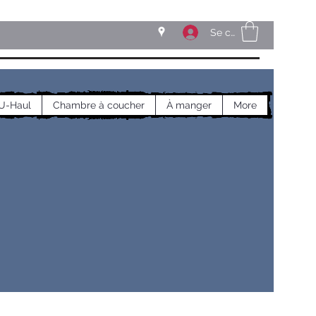
Se connecter
U-Haul
Chambre à coucher
À manger
More