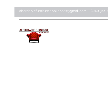
abordablefurniture.appliances@gmail.com
(404) 344-
Meubles et appareils
électroménagers abordab
Magasin d'articles pour la maison ·
Magasin de meubles