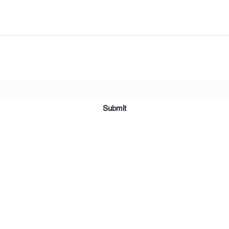
Subscribe Form
Submit
©2019 par Meubles et Appareils Affordables. Fièrement créé avec
Wix.com.