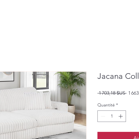
Jacana Coll
Prix
 1 703,18 $US 
1 66
origin
Quantité
*
Aj