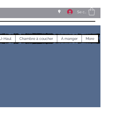
Se connecter
U-Haul
Chambre à coucher
À manger
More