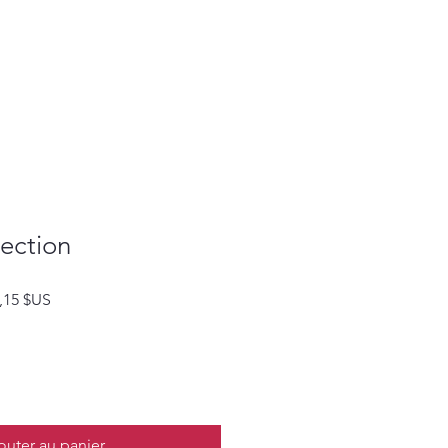
ection
Prix
3,15 $US
al
promotionnel
outer au panier