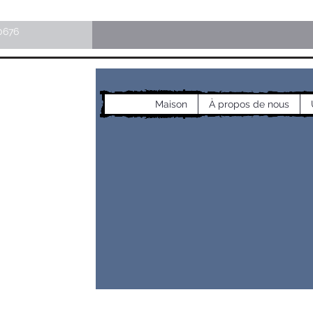
0676
Maison
À propos de nous
les