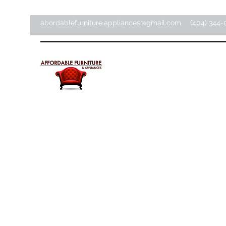
abordablefurniture.appliances@gmail.com
(404) 344-
Meubles et appareils
électroménagers abordab
Magasin d'articles pour la maison ·
Magasin de meubles