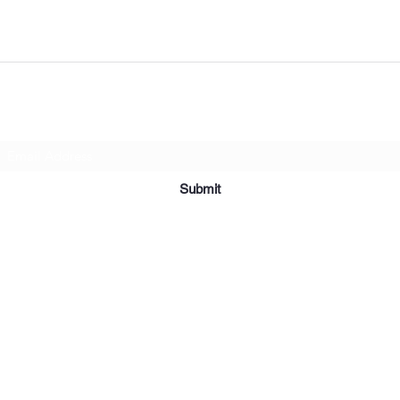
Subscribe Form
Submit
©2019 par Meubles et Appareils Affordables. Fièrement créé avec
Wix.com.