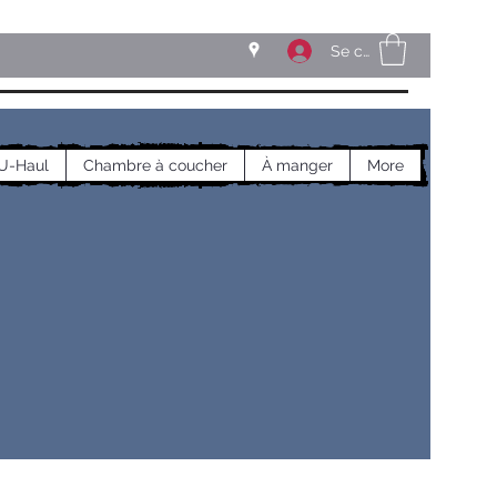
Se connecter
U-Haul
Chambre à coucher
À manger
More