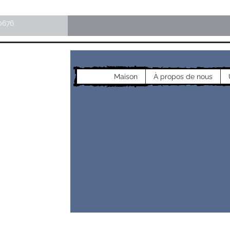
0676
Maison
À propos de nous
les