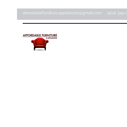
abordablefurniture.appliances@gmail.com
(404) 344-
Meubles et appareils
électroménagers abordab
Magasin d'articles pour la maison ·
Magasin de meubles