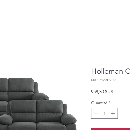
Holleman C
SKU : 9333DG*2
Prix
958,30 $US
Quantité
*