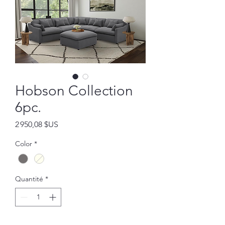
Hobson Collection
6pc.
Prix
2 950,08 $US
Color
*
Quantité
*