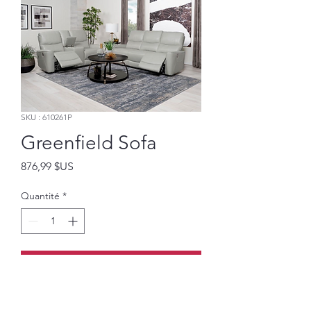
SKU : 610261P
Greenfield Sofa
Prix
876,99 $US
Quantité
*
Ajouter au panier
POWER RECLINING