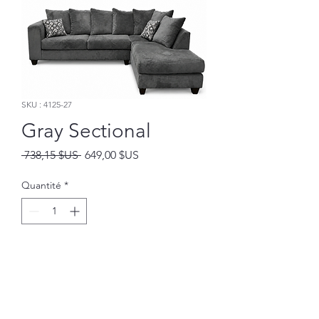
SKU : 4125-27
Gray Sectional
Prix
Prix
 738,15 $US 
649,00 $US
original
promotionnel
Quantité
*
Ajouter au panier