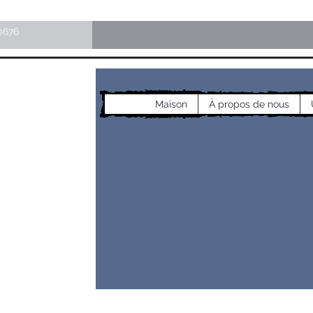
0676
Maison
À propos de nous
les