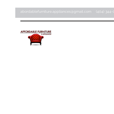
abordablefurniture.appliances@gmail.com
(404) 344-
Meubles et appareils
électroménagers abordab
Magasin d'articles pour la maison ·
Magasin de meubles