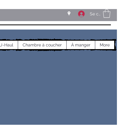
Se connecter
U-Haul
Chambre à coucher
À manger
More