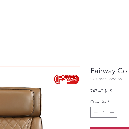
Fairway Col
SKU : 9516BRW-1PWH
Prix
747,40 $US
Quantité
*