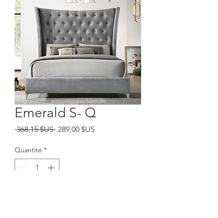
Emerald S- Q
Prix
Prix
 368,15 $US 
289,00 $US
original
promotionnel
Quantité
*
Ajouter au panier