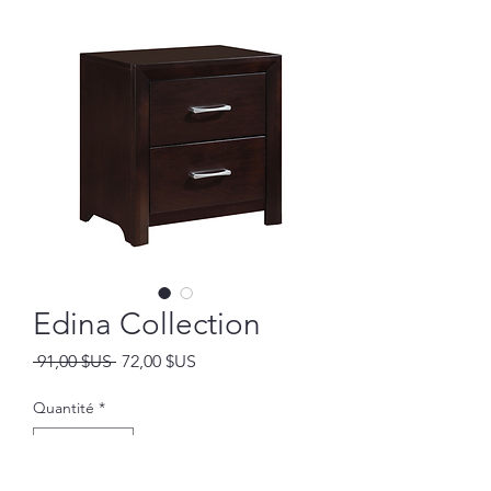
Edina Collection
Prix
Prix
 91,00 $US 
72,00 $US
original
promotionnel
Quantité
*