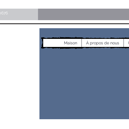
0676
Maison
À propos de nous
les