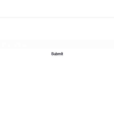
Subscribe Form
Submit
©2019 par Meubles et Appareils Affordables. Fièrement créé avec
Wix.com.