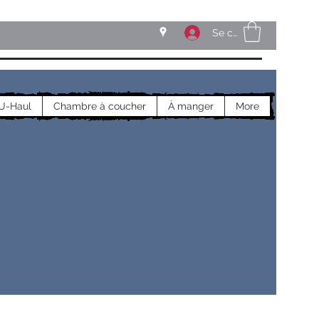
Se connecter
U-Haul
Chambre à coucher
À manger
More