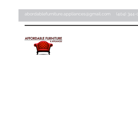
abordablefurniture.appliances@gmail.com
(404) 344-
Meubles et appareils
électroménagers abordab
Magasin d'articles pour la maison ·
Magasin de meubles